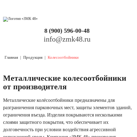
ПРОДУКЦИЯ
❭
Балки
УСЛУГИ
❭
8 (900) 596-00-48
info@zmk48.ru
Колонны
Монтаж металлоконструкций
Фермы
Плазменная резка металла
Главная
Продукция
Колесоотбойники
Фундаментные болты
Порезка листового металлопроката
Металлические колесоотбойники
Газоходы
от производителя
Покраска металлоконструкций
Резервуары
Металлические колёсоотбойники предназначены для
Вальцовка металла
разграничения парковочных мест, защиты элементов зданий,
Колесоотбойники
ограничения въезда. Изделия покрываются несколькими
Гибка металла
слоями защитного покрытия, что обеспечивает их
Лестницы и площадки
долговечность при условии воздействия агрессивной
Распиловка металла
окружающей среды. Компания «ЗМК 48» производит