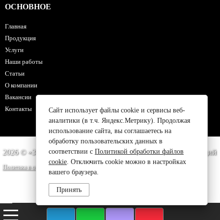
ОСНОВНОЕ
Главная
Продукция
Услуги
Наши работы
Статьи
О компании
Вакансии
Контакты
Сайт использует файлы cookie и сервисы веб-
аналитики (в т.ч. Яндекс.Метрику). Продолжая
использование сайта, вы соглашаетесь на
обработку пользовательских данных в
соответствии с
Политикой обработки файлов
2026 © «ЗМК 48»‎ производство и монтаж металлоконструкций
cookie
. Отключить cookie можно в настройках
Политика в отношении обработки персональных данных
вашего браузера.
Сайт носит исключительно информационный характер. Опубликованная
Принять
информация ни при каких условиях не является публичной офертой,
определяемой положениями пункта 2 статьи 437 ГК РФ