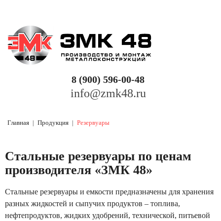
ПРОДУКЦИЯ
❭
Балки
УСЛУГИ
❭
Колонны
Монтаж металлоконструкций
8 (900) 596-00-48
Фермы
info@zmk48.ru
Плазменная резка металла
Фундаментные болты
Порезка листового металлопроката
Главная
Продукция
Резервуары
Газоходы
Покраска металлоконструкций
Стальные резервуары по ценам
Резервуары
Вальцовка металла
производителя «ЗМК 48»
Колесоотбойники
Гибка металла
Стальные резервуары и емкости предназначены для хранения
разных жидкостей и сыпучих продуктов – топлива,
Лестницы и площадки
Распиловка металла
нефтепродуктов, жидких удобрений, технической, питьевой